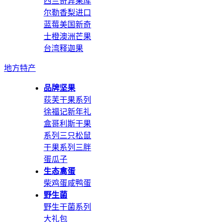
西兰奇异果
库
尔勒香梨
进口
蓝莓
美国新奇
士橙
澳洲芒果
台湾释迦果
地方特产
品牌坚果
荻芙干果系列
徐福记新年礼
盒
哥利斯干果
系列
三只松鼠
干果系列
三胖
蛋瓜子
生态禽蛋
柴鸡蛋
咸鸭蛋
野生菌
野生干菌系列
大礼包