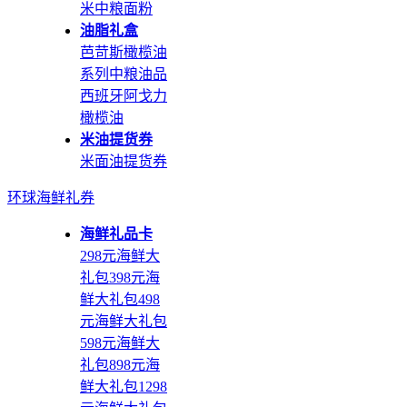
米
中粮面粉
油脂礼盒
芭苛斯橄榄油
系列
中粮油品
西班牙阿戈力
橄榄油
米油提货券
米面油提货券
环球海鲜礼券
海鲜礼品卡
298元海鲜大
礼包
398元海
鲜大礼包
498
元海鲜大礼包
598元海鲜大
礼包
898元海
鲜大礼包
1298