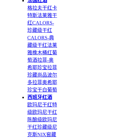
法国红酒
格拉夫干红
卡
特斯
法莱雅干
红
CALORS-
珍藏级干红
CALORS-典
藏级干红
法莱
雅橡木桶红葡
萄酒
拉菲-奥
希耶珍宝
拉菲
珍藏尚品波尔
多
拉菲奥希耶
珍宝干白葡萄
西班牙红酒
欧玛尼干红特
级
欧玛尼干红
陈酿级
欧玛尼
干红珍藏级
尼
克斯NIX窖藏