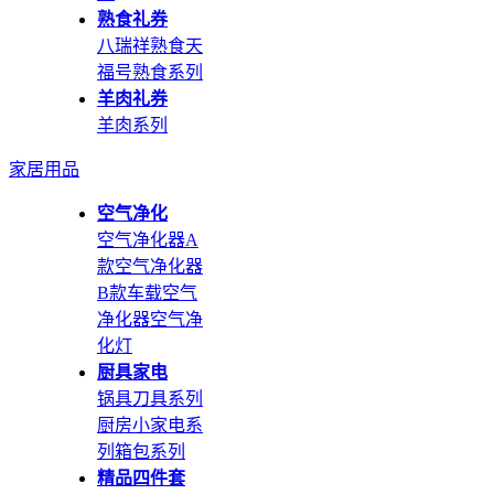
熟食礼券
八瑞祥熟食
天
福号熟食系列
羊肉礼券
羊肉系列
家居用品
空气净化
空气净化器A
款
空气净化器
B款
车载空气
净化器
空气净
化灯
厨具家电
锅具刀具系列
厨房小家电系
列
箱包系列
精品四件套