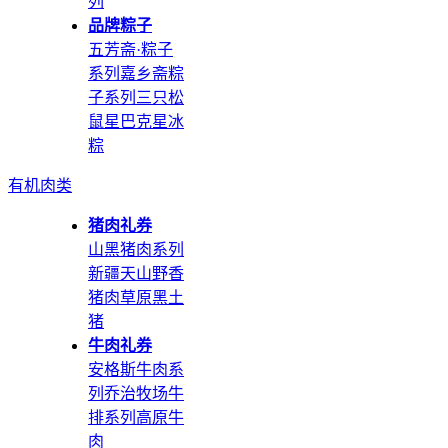
列
品牌粽子
五芳斋·粽子
系列
嘉乡斋粽
子系列
三只松
鼠
星巴克星冰
粽
有机肉类
猪肉礼券
山黑猪肉系列
新疆天山野香
猪肉
草原黑土
猪
牛肉礼券
安格斯牛肉系
列
乔治牧场牛
排系列
高原牛
肉