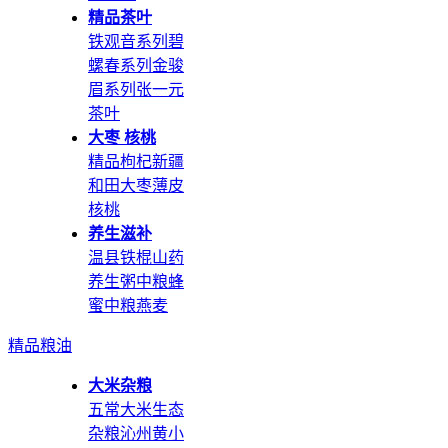
精品茶叶
铁观音系列
碧
螺春系列
金骏
眉系列
张一元
茶叶
大枣 核桃
精品枸杞
新疆
和田大枣
薄皮
核桃
养生滋补
温县铁棍山药
养生粥
中粮蜂
蜜
中粮燕麦
精品粮油
大米杂粮
五常大米
生态
杂粮
沁州黄小