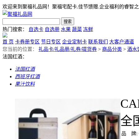
欢迎来到聚福礼品网！聚福宅配卡.佳节馈赠.企业福利的睿智之
热门搜索：
自选卡
自选册
水果
蔬菜
冻鲜
首 页
卡券册专区
节日专区
企业定制卡
联系我们
大客户通道
您当前的位置：
礼品卡/礼品册/礼券/提货券
>
商品分类
>
酒水
法国红酒：
法国红酒
西班牙红酒
果汁饮料
C
全国
品 牌: