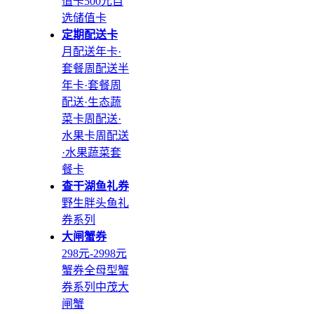
值卡
500元自
选储值卡
定期配送卡
月配送年卡·
套餐
周配送半
年卡·套餐
周
配送·生态蔬
菜卡
周配送·
水果卡
周配送
·水果蔬菜套
餐卡
查干湖鱼礼券
野生胖头鱼礼
券系列
大闸蟹券
298元-2998元
蟹券
全母型蟹
券系列
中茂大
闸蟹