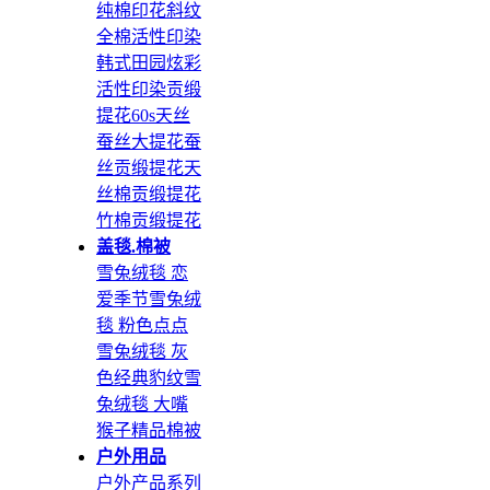
纯棉印花斜纹
全棉活性印染
韩式田园
炫彩
活性印染
贡缎
提花
60s天丝
蚕丝大提花
蚕
丝贡缎提花
天
丝棉贡缎提花
竹棉贡缎提花
盖毯.棉被
雪兔绒毯 恋
爱季节
雪兔绒
毯 粉色点点
雪兔绒毯 灰
色经典豹纹
雪
兔绒毯 大嘴
猴子
精品棉被
户外用品
户外产品系列